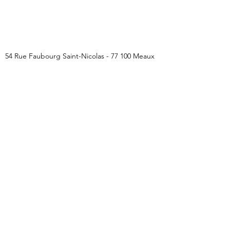
54 Rue Faubourg Saint-Nicolas - 77 100 Meaux
cordonnerie.meaux@gmail.com
01 60 22 90 57
Cordonnerie ERDAL
cordonnerie.meaux@gmail.com
01 60 22 90 57
54 Rue Faubourg Saint-Nicolas - 77 100 Meaux